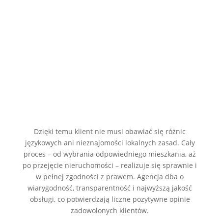
dostęp do najlepszych ofert sprzedażowych
pomoc w rejestracji nieruchomości czy aktualizacji
liczników
całościową obsługę transakcyjną i posprzedażową
Dzięki temu klient nie musi obawiać się różnic
językowych ani nieznajomości lokalnych zasad. Cały
proces – od wybrania odpowiedniego mieszkania, aż
po przejęcie nieruchomości – realizuje się sprawnie i
w pełnej zgodności z prawem. Agencja dba o
wiarygodność, transparentność i najwyższą jakość
obsługi, co potwierdzają liczne pozytywne opinie
zadowolonych klientów.