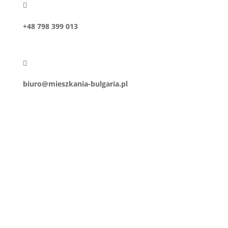

+48 798 399 013

biuro@mieszkania-bulgaria.pl