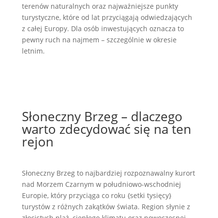
terenów naturalnych oraz najważniejsze punkty
turystyczne, które od lat przyciągają odwiedzających
z całej Europy. Dla osób inwestujących oznacza to
pewny ruch na najmem – szczególnie w okresie
letnim.
skontaktuj się z nami
Słoneczny Brzeg – dlaczego
warto zdecydować się na ten
rejon
Słoneczny Brzeg to najbardziej rozpoznawalny kurort
nad Morzem Czarnym w południowo-wschodniej
Europie, który przyciąga co roku {setki tysięcy}
turystów z różnych zakątków świata. Region słynie z
złocistych plaż, ciepłego klimatu oraz nowoczesnej